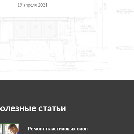
19 апреля 2021
сумма, а после профессионального
замера – другая, которая может
быть значительно больше
озвученной ранее
олезные статьи
Ремонт пластиковых окон