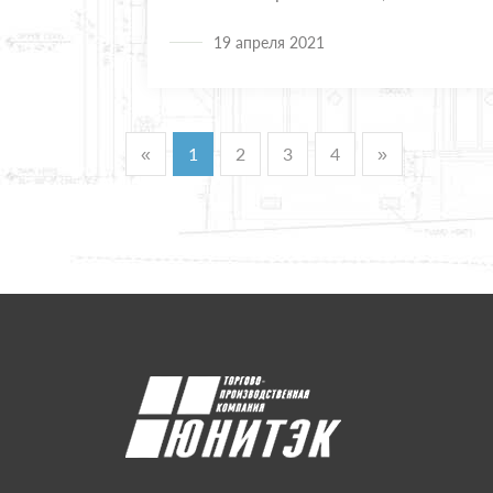
обычный стеклопакет превратить в
19 апреля 2021
энергосберегающий
«
1
2
3
4
»