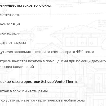
реимущества закрытого окна:
метичность
коизоляция
лоизоляция
ита от взлома
тимая экономия энергии за счет возврата 45% тепла
троль качества воздуха в помещенеии при помощи датчиков
ических соединений
ческие характеристики Schüco Vento Therm:
таж в верхней части рамы
ко устанавливается - практически в любые окна