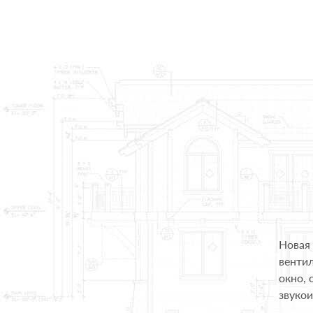
Новая
венти
окно, 
звуко