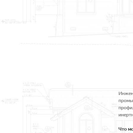
Инжене
промыш
профи
инертн
Что мо