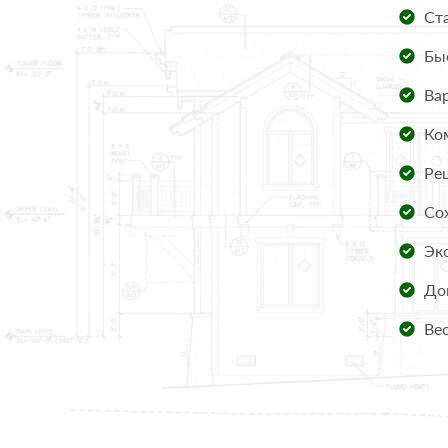
Ста
Быс
Вар
Ком
Реш
Сох
Эко
Доп
Вес