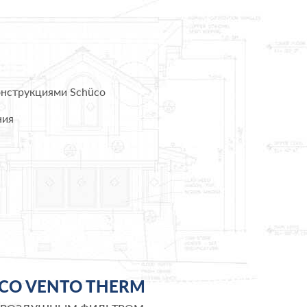
онструкциями Schüco
ния
CO VENTO THERM