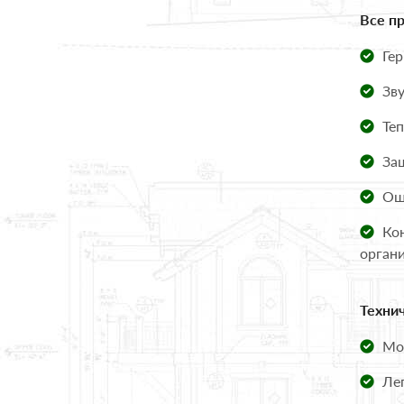
Все п
Гер
Зву
Теп
Защ
Ощу
Кон
орган
Техни
Мон
Лег