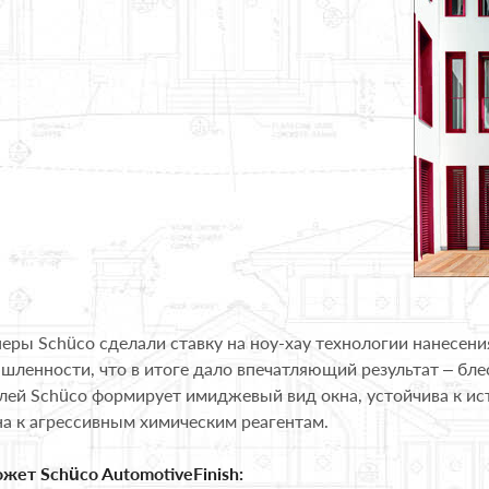
ры Schüco сделали ставку на ноу-хау технологии нанесени
ленности, что в итоге дало впечатляющий результат – бл
лей Schüco формирует имиджевый вид окна, устойчива к ис
а к агрессивным химическим реагентам.
жет Schüco AutomotiveFinish: