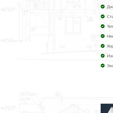
Диз
Ста
Теп
Нес
Хор
Изн
Эко