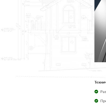
Технич
Раз
Про